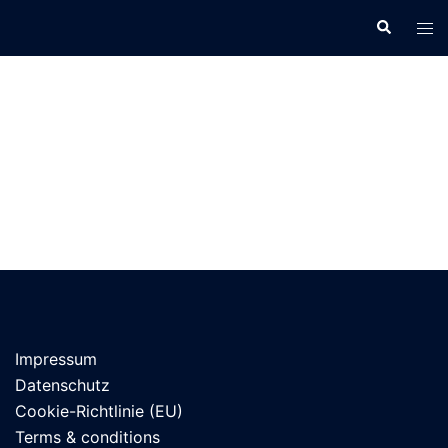
Zum
Suche
Men
Inhalt
ums
springen
Impressum
Datenschutz
Cookie-Richtlinie (EU)
Terms & conditions